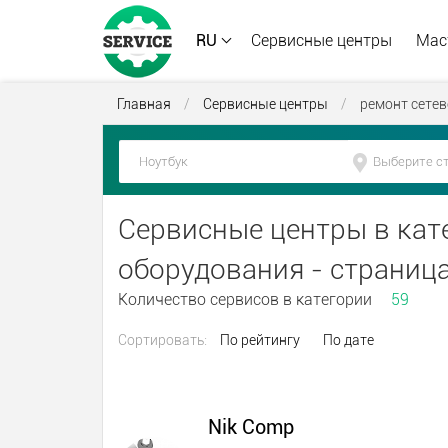
RU
Сервисные центры
Мас
Главная
/
Сервисные центры
/
ремонт сете
Сервисные центры в кат
оборудования - страниц
Количество сервисов в категории
59
Сортировать:
По рейтингу
По дате
Nik Comp