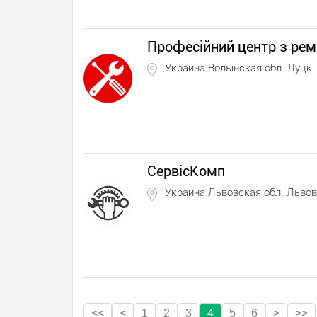
Професійний центр з рем
Украина Волынская обл. Луцк
СервісКомп
Украина Львовская обл. Львов
<<
<
1
2
3
4
5
6
>
>>