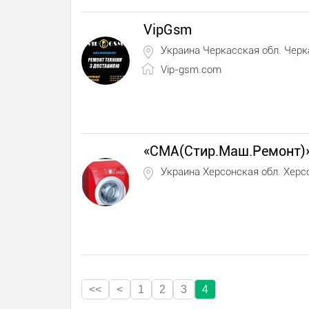
VipGsm
Украина Черкасская обл. Чер
Vip-gsm.com
«СМА(Стир.Маш.Ремонт)
Украина Херсонская обл. Херс
<<
<
1
2
3
4