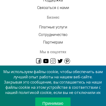
Поддержка
Связаться с нами
Бизнес
Платные услуги
Сотрудничество
Партнерам
Мы в соцсетях
admin@allmaster.com.ua
Мы используем файлы cookie, чтобы обеспечить вам
лучший опыт работы на нашем веб-сайте.
Закрывая это сообщение, вы соглашаетесь на наши
© 2026 “Сервисный центр”
файлы cookie на этом устройстве в соответствии с
нашей политикой cookie, если вы не отключили их
Принимаем к оплате
Принимаю