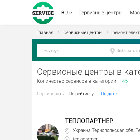
RU
Сервисные центры
Мас
Главная
/
Сервисные центры
/
ремонт элек
Сервисные центры в кат
Количество сервисов в категории
45
Сортировать:
По рейтингу
По дате
ТЕПЛОПАРТНЕР
Украина Тернопольская обл. Т
teplopartner