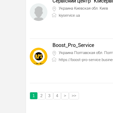
Сервісний центр "Кійсерві
Украина Киевская обл. Киев
kiyservice.ua
Boost_Pro_Service
Украина Полтавская обл. Пол
https://boost-pro-service.busine
1
2
3
4
>
>>