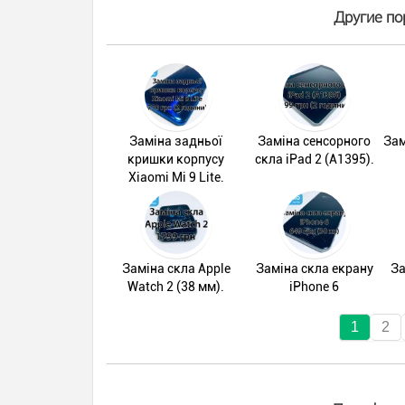
Другие по
Заміна задньої
Заміна сенсорного
Зам
кришки корпусу
скла iPad 2 (A1395).
Xiaomi Mi 9 Lite.
Заміна скла Apple
Заміна скла екрану
За
Watch 2 (38 мм).
iPhone 6
1
2