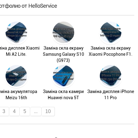
ртфолио от HelloService
іна дисплея Xiaomi
Заміна скла екрану
Заміна скла екрану
Mi A2 Lite.
Samsung Galaxy S10
Xiaomi Pocophone F1.
(G973)
міна акумулятора
Заміна скла камери
Заміна дисплея iPhone
Meizu 16th
Huawei nova 5T
11 Pro
3
4
5
...
10