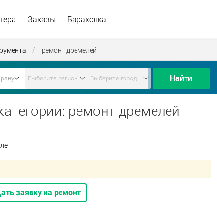
тера
Заказы
Барахолка
трумента
/
ремонт дремелей
Найти
 категории: ремонт дремелей
але
ать заявку на ремонт