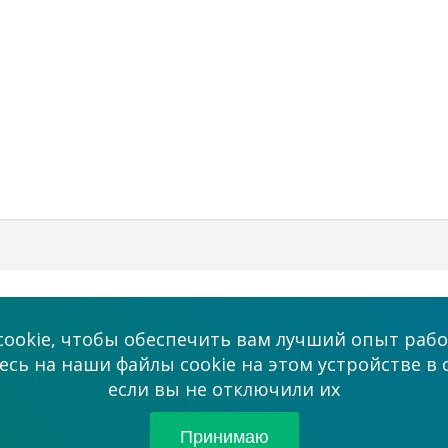
Бизнес
Мы в соцсетях
ookie, чтобы обеспечить вам лучший опыт рабо
Платные услуги
сь на наши файлы cookie на этом устройстве в 
admin@allmaster
если вы не отключили их
ми
Сотрудничество
Партнерам
Принимаю