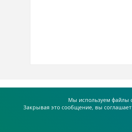
О проекте
Помощь
Мы используем файлы c
Как это работает?
Поддержка
Закрывая это сообщение, вы соглашаете
Статьи
Связаться с на