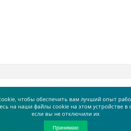
Бизнес
Мы в соцсетях
ookie, чтобы обеспечить вам лучший опыт рабо
Платные услуги
сь на наши файлы cookie на этом устройстве в 
admin@allmaster
если вы не отключили их
ми
Сотрудничество
Партнерам
Принимаю