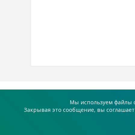
О проекте
Помощь
Мы используем файлы c
Как это работает?
Поддержка
Закрывая это сообщение, вы соглашаете
Статьи
Связаться с на