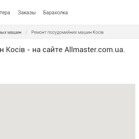
тера
Заказы
Барахолка
ных машин
/
Ремонт посудомийних машин Косів
осів - на сайте Allmaster.com.ua.