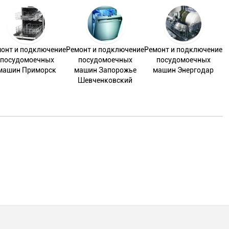
онт и подключение
Ремонт и подключение
Ремонт и подключение
посудомоечных
посудомоечных
посудомоечных
машин Приморск
машин Запорожье
машин Энергодар
Шевченковский