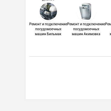
Ремонт и подключение
Ремонт и подключение
Рем
посудомоечных
посудомоечных
машин Бильмак
машин Акимовка