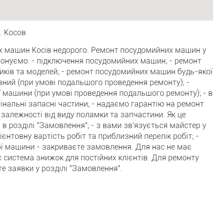
. Косов
х машин Косів недорого. Ремонт посудомийних машин у
понуємо: - підключення посудомийних машин; - ремонт
ків та моделей; - ремонт посудомийних машин будь-якої
вний (при умові подальшого проведення ремонту); -
 машини (при умові проведення подальшого ремонту); - в
інальні запасні частини; - надаємо гарантію на ремонт
в залежності від виду поламки та запчастини. Як це
 в розділі "Замовлення"; - з вами зв'язується майстер у
єнтовну вартість робіт та приблизний перелік робіт; -
ї машини - закриваєте замовлення. Для нас не має
є система знижок для постійних клієнтів. Для ремонту
 заявки у розділі "Замовлення".