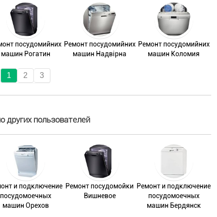
монт посудомийних
Ремонт посудомийних
Ремонт посудомийних
машин Рогатин
машин Надвірна
машин Коломия
1
2
3
 других пользователей
онт и подключение
Ремонт посудомойки
Ремонт и подключение
посудомоечных
Вишневое
посудомоечных
машин Орехов
машин Бердянск