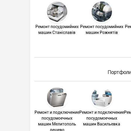
Ремонт посудомийних
Ремонт посудомийних
Ре
машин Станіславів
машин Рожнятів
Портфолио
Ремонт и подключение
Ремонт и подключение
Рем
посудомоечных
посудомоечных
машин Мелитополь
машин Васильевка
дешево