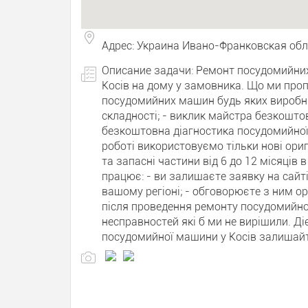
Адрес: Украина Ивано-Франковская обл
Описание задачи: Ремонт посудомийни
Косів на дому у замовника. Що ми про
посудомийних машин будь яких виробни
складності; - виклик майстра безкошто
безкоштовна діагностика посудомийної
роботі використовуємо тільки нові ориг
та запасні частини від 6 до 12 місяців 
працює: - ви залишаєте заявку на сайті
вашому регіоні; - обговорюєте з ним орі
після проведення ремонту посудомийно
несправностей які б ми не вирішили. Ді
посудомийної машини у Косів залишайте