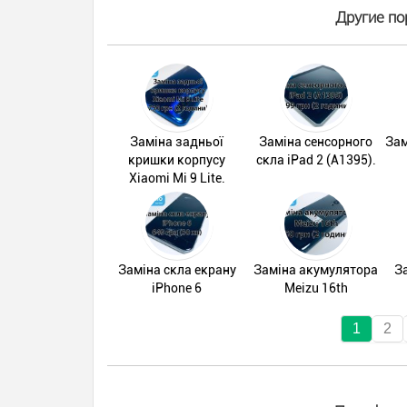
Другие по
Заміна задньої
Заміна сенсорного
Зам
кришки корпусу
скла iPad 2 (A1395).
Xiaomi Mi 9 Lite.
Заміна скла екрану
Заміна акумулятора
З
iPhone 6
Meizu 16th
1
2