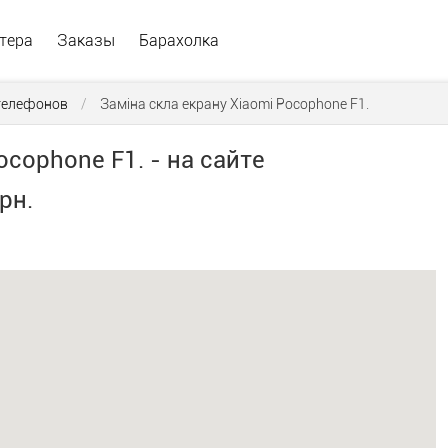
тера
Заказы
Барахолка
телефонов
/
Заміна скла екрану Xiaomi Pocophone F1.
ocophone F1. - на сайте
рн.