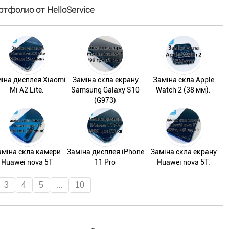
ртфолио от HelloService
іна дисплея Xiaomi
Заміна скла екрану
Заміна скла Apple
Mi A2 Lite.
Samsung Galaxy S10
Watch 2 (38 мм).
(G973)
аміна скла камери
Заміна дисплея iPhone
Заміна скла екрану
Huawei nova 5T
11 Pro
Huawei nova 5T.
3
4
5
...
10