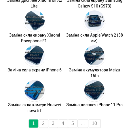
Заміна дисплея Xiaomi Mi A2
Заміна скла екрану Samsung
Lite.
Galaxy S10 (G973)
Заміна скла екрану Xiaomi
Заміна скла Apple Watch 2 (38
Pocophone F1.
мм).
Заміна скла екрану iPhone 6
Заміна акумулятора Meizu
16th
Заміна скла камери Huawei
Заміна дисплея iPhone 11 Pro
nova 5T
1
2
3
4
5
...
10