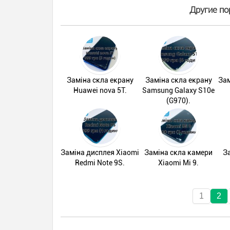
Другие по
Заміна скла екрану
Заміна скла екрану
Зам
Huawei nova 5T.
Samsung Galaxy S10e
(G970).
Заміна дисплея Xiaomi
Заміна скла камери
З
Redmi Note 9S.
Xiaomi Mi 9.
1
2