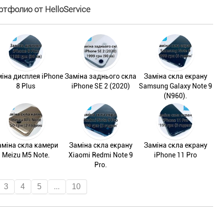
ртфолио от HelloService
іна дисплея iPhone
Заміна заднього скла
Заміна скла екрану
8 Plus
iPhone SE 2 (2020)
Samsung Galaxy Note 9
(N960).
аміна скла камери
Заміна скла екрану
Заміна скла екрану
Meizu M5 Note.
Xiaomi Redmi Note 9
iPhone 11 Pro
Pro.
3
4
5
...
10