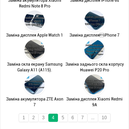
Заміна акумулятора Xiaomi
Заміна дисплея iPhone 6s
Redmi Note 8 Pro
Заміна дисплея Apple Watch 1
Заміна дисплеяiPhone 7
Заміна скла екрану Samsung
Заміна заднього скла корпусу
Galaxy A11 (A115).
Huawei P20 Pro
Заміна акумулятора ZTE Axon
Заміна дисплея Xiaomi Redmi
7
9A
1
2
3
4
5
6
7
...
10