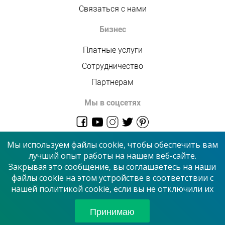
Связаться с нами
Бизнес
Платные услуги
Сотрудничество
Партнерам
Мы в соцсетях
admin@allmaster.com.ua
Мы используем файлы cookie, чтобы обеспечить вам
лучший опыт работы на нашем веб-сайте.
Закрывая это сообщение, вы соглашаетесь на наши
© 2026 “Сервисный центр”
файлы cookie на этом устройстве в соответствии с
нашей политикой cookie, если вы не отключили их
Принимаем к оплате
Принимаю