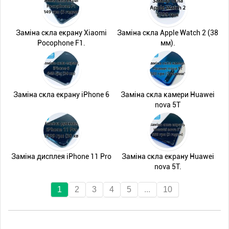
Заміна скла екрану Xiaomi
Заміна скла Apple Watch 2 (38
Pocophone F1.
мм).
Заміна скла екрану iPhone 6
Заміна скла камери Huawei
nova 5T
Заміна дисплея iPhone 11 Pro
Заміна скла екрану Huawei
nova 5T.
1
2
3
4
5
...
10