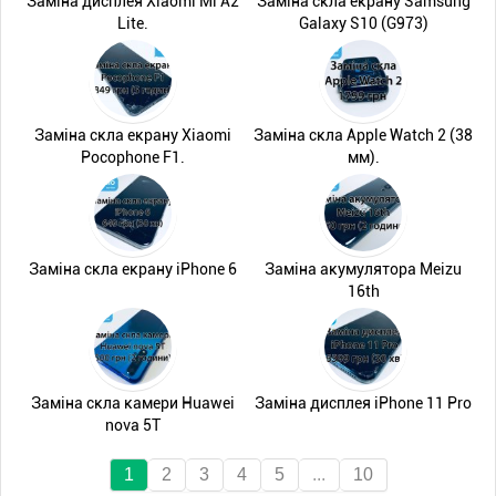
Заміна дисплея Xiaomi Mi A2
Заміна скла екрану Samsung
Lite.
Galaxy S10 (G973)
Заміна скла екрану Xiaomi
Заміна скла Apple Watch 2 (38
Pocophone F1.
мм).
Заміна скла екрану iPhone 6
Заміна акумулятора Meizu
16th
Заміна скла камери Huawei
Заміна дисплея iPhone 11 Pro
nova 5T
1
2
3
4
5
...
10