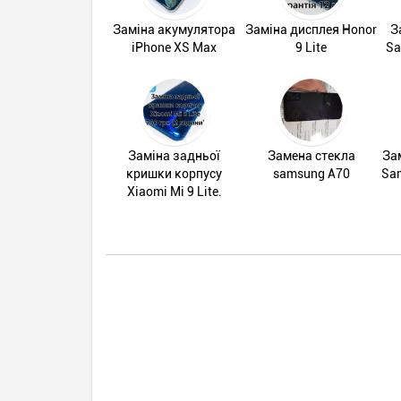
Заміна акумулятора
Заміна дисплея Honor
З
iPhone XS Max
9 Lite
Sa
Заміна задньої
Замена стеклa
За
кришки корпусу
samsung A70
Sam
Xiaomi Mi 9 Lite.