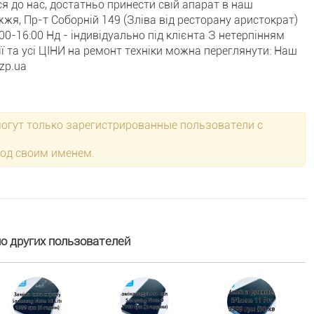
я до нас, достатньо принести свій апарат в наш
жя, Пр-т Соборній 149 (Зліва від ресторану аристократ)
00-16:00 Нд - індивідуально під клієнта З нетерпінням
ї та усі ЦІНИ на ремонт техніки можна переглянути: Наш
.zp.ua
могут только зарегистрированные пользователи с
под своим именем.
 других пользователей