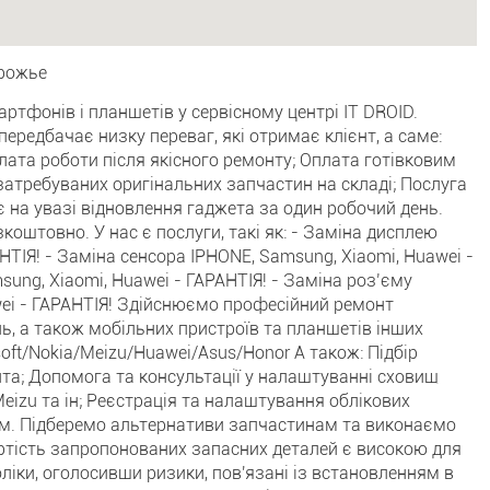
орожье
ртфонів і планшетів у сервісному центрі IT DROID.
ередбачає низку переваг, які отримає клієнт, а саме:
лата роботи після якісного ремонту; Оплата готівковим
затребуваних оригінальних запчастин на складі; Послуга
 на увазі відновлення гаджета за один робочий день.
оштовно. У нас є послуги, такі як: - Заміна дисплею
НТІЯ! - Заміна сенсора IPHONE, Samsung, Xiaomi, Huawei -
sung, Xiaomi, Huawei - ГАРАНТІЯ! - Заміна роз’єму
wei - ГАРАНТІЯ! Здійснюємо професійний ремонт
інь, а також мобільних пристроїв та планшетів інших
оft/Nоkiа/Меizu/Нuаwеi/Аsus/Ноnоr А також: Підбір
нта; Допомога та консультації у налаштуванні сховищ
Meizu та ін; Реєстрація та налаштування облікових
ам. Підберемо альтернативи запчастинам та виконаємо
тість запропонованих запасних деталей є високою для
оліки, оголосивши ризики, пов'язані із встановленням в