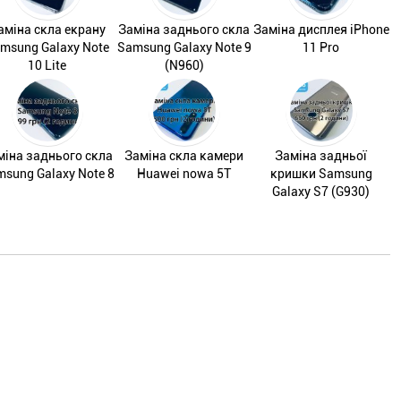
аміна скла екрану
Заміна заднього скла
Заміна дисплея iPhone
msung Galaxy Note
Samsung Galaxy Note 9
11 Pro
10 Lite
(N960)
міна заднього скла
Заміна скла камери
Заміна задньої
sung Galaxy Note 8
Huawei nowa 5T
кришки Samsung
Galaxy S7 (G930)