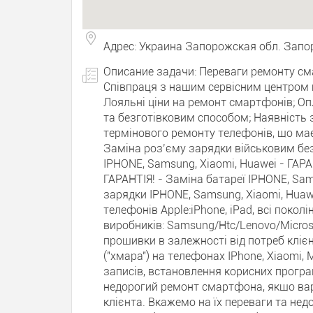
Адрес: Украина Запорожская обл. Зап
Описание задачи: Переваги ремонту сма
Співпраця з нашим сервісним центром п
Лояльні ціни на ремонт смартфонів; Оп
та безготівковим способом; Наявність 
термінового ремонту телефонів, що має
Заміна роз’єму зарядки військовим безк
IPHONE, Samsung, Xiaomi, Huawei - ГАРА
ГАРАНТІЯ! - Заміна батареї IPHONE, Sam
зарядки IPHONE, Samsung, Xiaomi, Hua
телефонів Apple:iPhone, iPad, всі покол
виробників: Sаmsung/Нtс/Lеnоvо/Мiсrоs
прошивки в залежності від потреб кліє
("хмара") на телефонах IPhone, Xiaomi, 
записів, встановлення корисних прогр
недорогий ремонт смартфона, якщо вар
клієнта. Вкажемо на їх переваги та нед