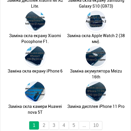
Заміна дисплея Xiaomi Mi A2
Заміна скла екрану Samsung
Lite.
Galaxy S10 (G973)
Заміна скла екрану Xiaomi
Заміна скла Apple Watch 2 (38
Pocophone F1.
мм).
Заміна скла екрану iPhone 6
Заміна акумулятора Meizu
16th
Заміна скла камери Huawei
Заміна дисплея iPhone 11 Pro
nova 5T
1
2
3
4
5
...
10