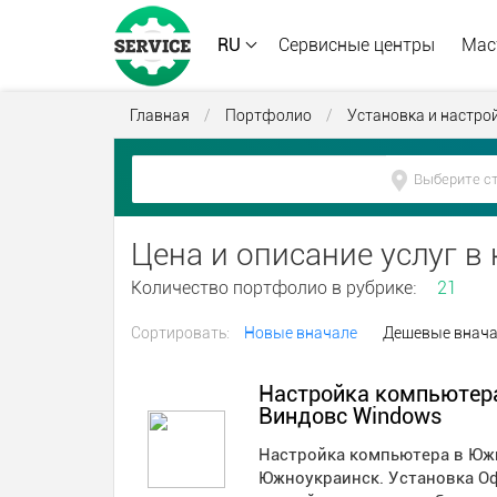
RU
Сервисные центры
Мас
Главная
/
Портфолио
/
Установка и настро
Цена и описание услуг в
Количество портфолио в рубрике:
21
Сортировать:
Новые вначале
Дешевые внач
Настройка компьютер
Виндовс Windows
Настройка компьютера в Южн
Южноукраинск. Установка О