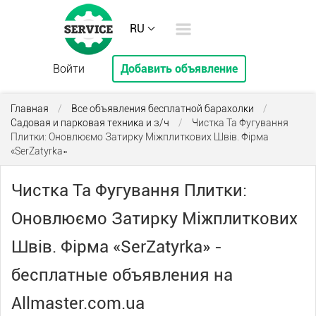
RU
Войти
Добавить объявление
Главная
/
Все объявления бесплатной барахолки
/
Садовая и парковая техника и з/ч
/
Чистка Та Фугування
Плитки: Оновлюємо Затирку Міжплиткових Швів. Фірма
«SerZatyrka»
Чистка Та Фугування Плитки:
Оновлюємо Затирку Міжплиткових
Швів. Фірма «SerZatyrka» -
бесплатные объявления на
Allmaster.com.ua