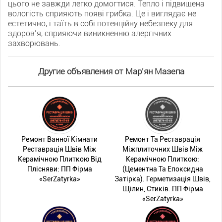
цього не завжди легко домогтися. Тепло і підвищена
вологість сприяють появі грибка. Це і виглядає не
естетично, і таїть в собі потенційну небезпеку для
здоров’я, сприяючи виникненню алергічних
захворювань.
Другие объявления от Мар'ян Мазепа
Ремонт Ванної Кімнати
Ремонт Та Реставрація
Реставрація Швів Між
Міжплиточних Швів Між
Керамічною Плиткою Від
Керамічною Плиткою:
Плісняви: ПП Фірма
(Цементна Та Епоксидна
«SerZatyrka»
Затірка). Герметизація Швів,
Щілин, Стиків. ПП Фірма
«SerZatyrka»