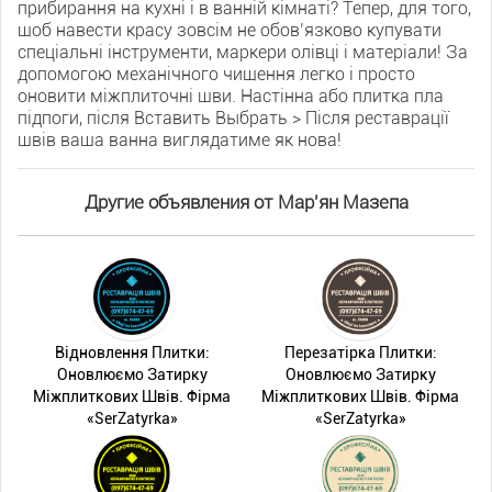
прибирання на кухні і в ванній кімнаті? Тепер, для того,
щоб навести красу зовсім не обовʼязково купувати
спеціальні інструменти, маркери олівці і матеріали! За
допомогою механічного чищення легко і просто
оновити міжплиточні шви. Настінна або плитка пла
підпоги, після Вставить Выбрать > Після реставрації
швів ваша ванна виглядатиме як нова!
Другие объявления от Мар'ян Мазепа
Відновлення Плитки:
Перезатірка Плитки:
Оновлюємо Затирку
Оновлюємо Затирку
Міжплиткових Швів. Фірма
Міжплиткових Швів. Фірма
«SerZatyrka»
«SerZatyrka»