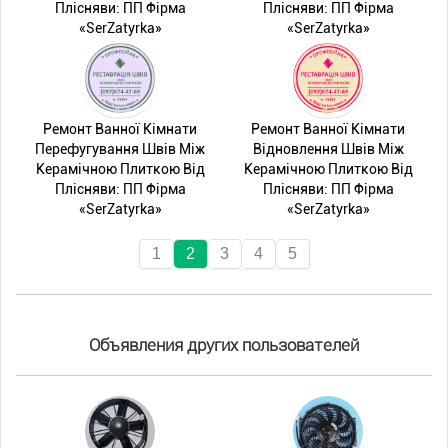
Плісняви: ПП Фірма
Плісняви: ПП Фірма
«SerZatyrka»
«SerZatyrka»
Ремонт Ванної Кімнати
Ремонт Ванної Кімнати
Перефугування Швів Між
Відновлення Швів Між
Керамічною Плиткою Від
Керамічною Плиткою Від
Плісняви: ПП Фірма
Плісняви: ПП Фірма
«SerZatyrka»
«SerZatyrka»
1
2
3
4
5
Объявления других пользователей