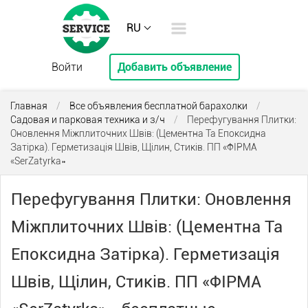
RU
Войти
Добавить объявление
Главная
/
Все объявления бесплатной барахолки
/
Садовая и парковая техника и з/ч
/
Перефугування Плитки:
Оновлення Міжплиточних Швів: (Цементна Та Епоксидна
Затірка). Герметизація Швів, Щілин, Стиків. ПП «ФІРМА
«SerZatyrka»
Перефугування Плитки: Оновлення
Міжплиточних Швів: (Цементна Та
Епоксидна Затірка). Герметизація
Швів, Щілин, Стиків. ПП «ФІРМА