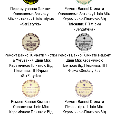
Перефугування Плитки:
Ремонт Ванної Кімнати
Оновлюємо Затирку
Оновлюємо Затирку Швів Між
Міжплиткових Швів. Фірма
Керамічною Плиткою Від
«SerZatyrka»
Плісняви: ПП Фірма
«SerZatyrka»
Ремонт Ванної Кімнати Чистка
Ремонт Ванної Кімнати Ремонт
Та Фугування Швів Між
Швів Між Керамічною
Керамічною Плиткою Від
Плиткою Від Плісняви: ПП
Плісняви: ПП Фірма
Фірма «SerZatyrka»
«SerZatyrka»
Ремонт Ванної Кімнати
Ремонт Ванної Кімнати
Оновлення Швів Між
Перезатірка Швів Між
Керамічною Плиткою Від
Керамічною Плиткою Від