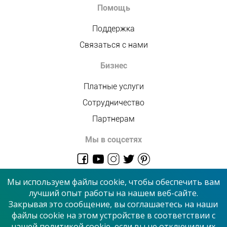
Помощь
Поддержка
Связаться с нами
Бизнес
Платные услуги
Сотрудничество
Партнерам
Мы в соцсетях
admin@allmaster.com.ua
Мы используем файлы cookie, чтобы обеспечить вам
лучший опыт работы на нашем веб-сайте.
Закрывая это сообщение, вы соглашаетесь на наши
© 2026 “Сервисный центр”
файлы cookie на этом устройстве в соответствии с
нашей политикой cookie, если вы не отключили их