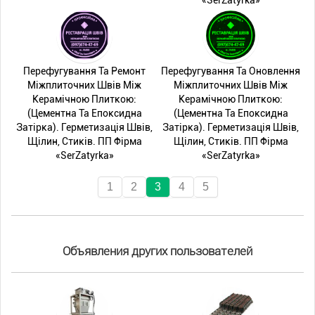
«SerZatyrka»
Перефугування Та Ремонт
Перефугування Та Оновлення
Міжплиточних Швів Між
Міжплиточних Швів Між
Керамічною Плиткою:
Керамічною Плиткою:
(Цементна Та Епоксидна
(Цементна Та Епоксидна
Затірка). Герметизація Швів,
Затірка). Герметизація Швів,
Щілин, Стиків. ПП Фірма
Щілин, Стиків. ПП Фірма
«SerZatyrka»
«SerZatyrka»
1
2
3
4
5
Объявления других пользователей