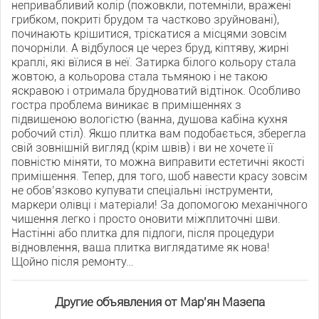
непривабливий колір (пожовкли, потемніли, вражені
грибком, покриті брудом та частково зруйновані),
починають крішитися, тріскатися а місцями зовсім
почорніли. А відбулося це через бруд, кіптяву, жирні
краплі, які вїлися в неї. Затирка білого кольору стала
жовтою, а кольорова стала тьмяною і не такою
яскравою і отримала брудноватий відтінок. Особливо
гостра проблема виникає в приміщеннях з
підвищеною вологістю (ванна, душова кабіна кухня
робочий стіл). Якщо плитка вам подобається, зберегла
свій зовнішній вигляд (крім швів) і ви не хочете її
повністю міняти, то можна виправити естетичні якості
приміщення. Тепер, для того, щоб навести красу зовсім
не обовʼязково купувати спеціальні інструменти,
маркери олівці і матеріали! За допомогою механічного
чищення легко і просто оновити міжплиточні шви.
Настінні або плитка для підлоги, після процедури
відновлення, ваша плитка виглядатиме як нова!
Щойно після ремонту…
Другие объявления от Мар'ян Мазепа