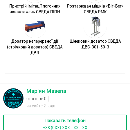
Пристрій імітації погонних
Розтарювач мішків «Біг-Бег»
навантажень СВЕДА ПІПН
СВЕДА РМК
Дозатор неперервної дії
Шнековий дозатор СВЕДА
(стрічковий дозатор) СВЕДА
ДВС-301-50-3
ДВЛ
Мар'ян Мазепа
отзывов 0
на сайте 2 года
Показать телефон
+38 (0XX) ХХХ - ХХ - ХХ