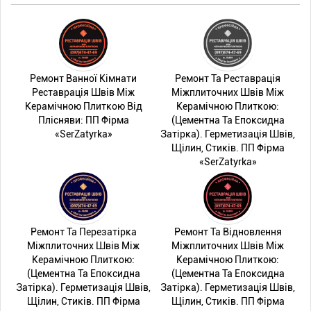
Ремонт Ванної Кімнати
Ремонт Та Реставрація
Реставрація Швів Між
Міжплиточних Швів Між
Керамічною Плиткою Від
Керамічною Плиткою:
Плісняви: ПП Фірма
(Цементна Та Епоксидна
«SerZatyrka»
Затірка). Герметизація Швів,
Щілин, Стиків. ПП Фірма
«SerZatyrka»
Ремонт Та Перезатірка
Ремонт Та Відновлення
Міжплиточних Швів Між
Міжплиточних Швів Між
Керамічною Плиткою:
Керамічною Плиткою:
(Цементна Та Епоксидна
(Цементна Та Епоксидна
Затірка). Герметизація Швів,
Затірка). Герметизація Швів,
Щілин, Стиків. ПП Фірма
Щілин, Стиків. ПП Фірма