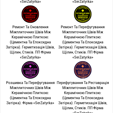
«SerZatyrka»
«SerZatyrka»
Ремонт Та Оновлення
Ремонт Та Перефугування
Міжплиточних Швів Між
Міжплиточних Швів Між
Керамічною Плиткою:
Керамічною Плиткою:
(Цементна Та Епоксидна
(Цементна Та Епоксидна
Затірка). Герметизація Швів,
Затірка). Герметизація Швів,
Щілин, Стиків. ПП Фірма
Щілин, Стиків. ПП Фірма
«SerZatyrka»
«SerZatyrka»
Розшивка Та Перефугування
Перефугування Та Реставрація
Міжплиточних Швів Між
Міжплиточних Швів Між
Керамічною Плиткою:
Керамічною Плиткою:
(Цементна Та Епоксидна
(Цементна Та Епоксидна
Затірка). Фірма «SerZatyrka»
Затірка). Герметизація Швів,
Щілин, Стиків. ПП Фірма