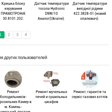
Кришка блоку
Датчик температури
Датчик температури
керування
тосола Hydronic
вихідної рідини
ПРАМОТРОНіК
D9W/10
422.3828-01 (новий
30.8101.202.
Аналог(Ukraine).
опалювач).
1
2
3
4
я других пользователей
Ремонт
Ремонт мучельных
Ремонт, гарантія та
Холодильників-
печей и сушильных
сервіс газових котлів
розильних Камер в
шкафов
м. Камінь-
ширський, продаж,