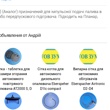
) (Аналог) призначений для імпульсної подачі палива в
о передпускового підігрівача. Підходить на Планар,
объявления от Андрій
тка - таблетка для
Сітка котла для
Випарна сітка для
камери згорання
автономного
автономних
автономного
дизельного
обігрівачів
повітряного
опалювача Eberspeher
Eberspacher Airtronic
лювача AT2000 S, D
D1lc compact
D2-D4