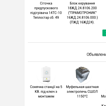
Сіточка
Блок керування
предпускового
18ЖД.24.8106.200
підігрівача 14ТС-10
("ПРАМОТРОНИК"
Теплостар сб. 49
16ЖД.24.8106.000:)
(ПЖД 16ЖД24).
Объявлени
Сонячна станції на 5
Муфельная шахтная
КВ. під ключ з
электропечь СШОЛ
монтажем
1150°С
Мо
Ка