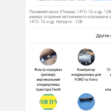
Паливний насос (Планар, 14ТС-10, и др. 12В
камеру згорання автономного опалювача аб
14ТС-10, и др. Напруга - 12В
Другие 
Фільтр осушувач
Компресор
Сі
(ресівер)
кондиціонера для
вертикальний
FORD та Volvo
кондиціонера
трактора Fendt
опа