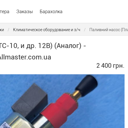
тера
Заказы
Барахолка
ки
/
Климатическое оборудование и з/ч
/
Паливний насос (План
-10, и др. 12В) (Аналог) -
llmaster.com.ua
2 400 грн.