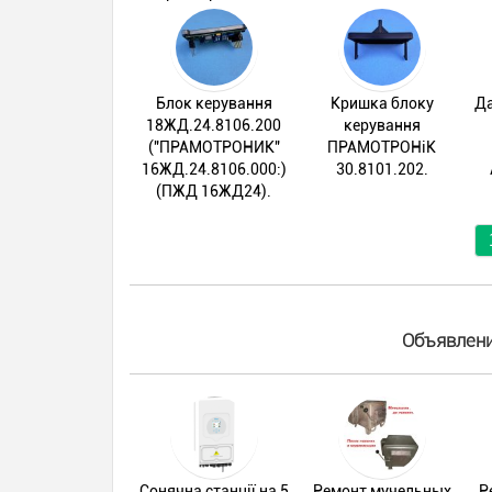
Блок керування
Кришка блоку
Да
18ЖД.24.8106.200
керування
("ПРАМОТРОНИК"
ПРАМОТРОНіК
16ЖД.24.8106.000:)
30.8101.202.
(ПЖД 16ЖД24).
Объявлени
Сонячна станції на 5
Ремонт мучельных
Р