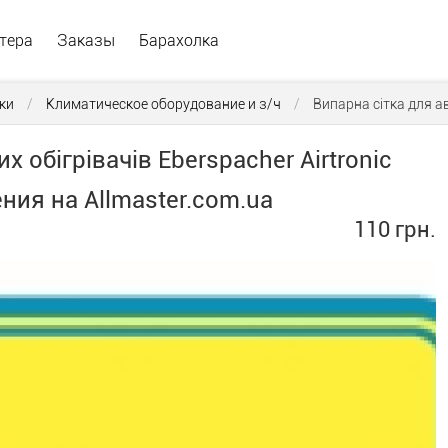
тера
Заказы
Барахолка
ки
/
Климатическое оборудование и з/ч
/
Випарна сітка для ав
 обігрівачів Eberspacher Airtronic
ния на Allmaster.com.ua
110 грн.