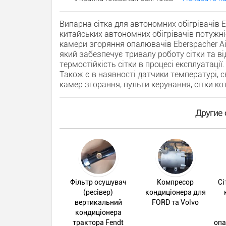
Випарна сітка для автономних обігрівачів E
китайських автономних обігрівачів потужні
камери згоряння опалювачів Eberspacher Air
який забезпечує тривалу роботу сітки та ві
термостійкість сітки в процесі експлуатації
Також є в наявності датчики температурі, 
камер згорання, пульти керування, сітки ко
Другие 
Фільтр осушувач
Компресор
Сі
(ресівер)
кондиціонера для
вертикальний
FORD та Volvo
кондиціонера
трактора Fendt
опа