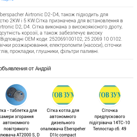
berspacher Airtronic D2-D4, також підходить для
стю 2KW і 5 KW.Сітка призначена для встановлення в
tronic D2, D4. Сітка виконана з високоякісного дроту,
дсутність корозії, а також забезпечує високу
. Відповідні ОЕМ коди: 252069100102, 25 2069 10 0102.
свічки розжарювання, електропомпи (насоси), сіточки
тлів, прокладки, глушники, фільтри паливні.
объявления от Андрій
тка - таблетка для
Сітка котла для
Сіточка
камери згорання
автономного
предпускового
автономного
дизельного
підігрівача 14ТС-10
повітряного
опалювача Eberspeher
Теплостар сб. 49
лювача AT2000 S, D
D1lc compact