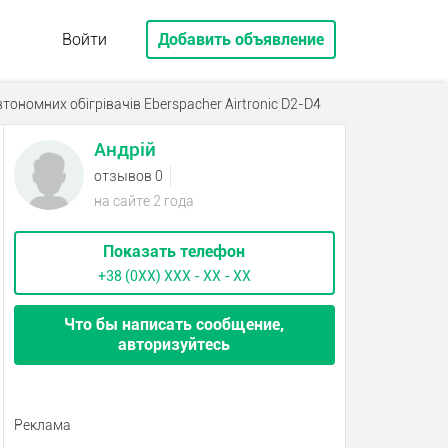
Войти
Добавить объявление
тономних обігрівачів Eberspacher Airtronic D2-D4
Андрій
отзывов 0
на сайте 2 года
Показать телефон
+38 (0XX) ХХХ - ХХ - ХХ
Что бы написать сообщение,
авторизуйтесь
Реклама