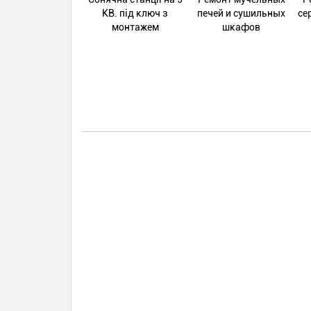
КВ. під ключ з
печей и сушильных
се
монтажем
шкафов