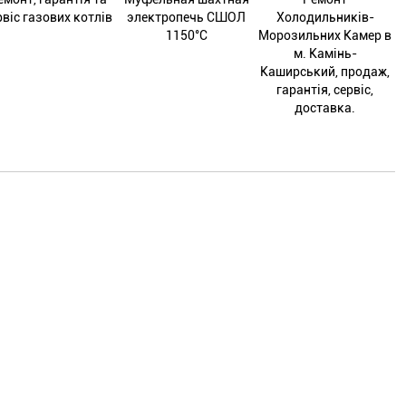
рвіс газових котлів
электропечь СШОЛ
Холодильників-
1150°С
Морозильних Камер в
м. Камінь-
Каширський, продаж,
гарантія, сервіс,
доставка.