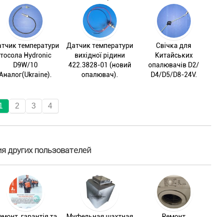
тчик температури
Датчик температури
Свічка для
тосола Hydronic
вихідної рідини
Китайських
D9W/10
422.3828-01 (новий
опалювачів D2/
Аналог(Ukraine).
опалювач).
D4/D5/D8-24V.
1
2
3
4
я других пользователей
емонт, гарантія та
Муфельная шахтная
Ремонт