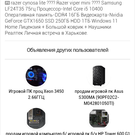
⌨️ razer cynosa lite ???? Razer viper mini ????️ Samsung
LF24T35 75гц Процессор-Intel Core i5 10400
Оперативная память-DDR4 16ГБ Видеокарта-Nvidia
GeForce GTX1650 SSD 250ГБ HDD 1ТБ Windows 11
Home Лицензия + Большой коврик + Наушники
Реалтек Личная встреча в Харькове.
Объявления других пользователей
Игровой ПК проц Xeon 3450
продам игровой пк Asus
2.66ГГЦ
S300MA (90PF02C2-
M042801050TI)
продам игровой компьютер б/
игровой пк б/у HP Tower 600 G1