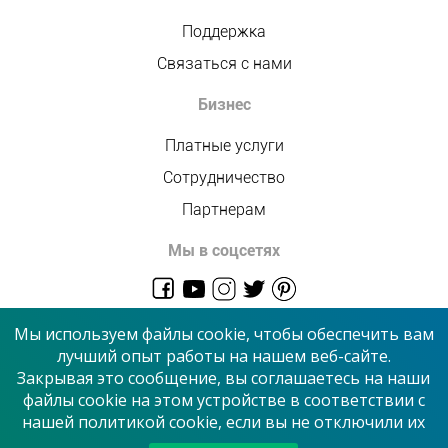
Поддержка
Связаться с нами
Бизнес
Платные услуги
Сотрудничество
Партнерам
Мы в соцсетях
admin@allmaster.com.ua
Мы используем файлы cookie, чтобы обеспечить вам
лучший опыт работы на нашем веб-сайте.
Закрывая это сообщение, вы соглашаетесь на наши
© 2026 “Сервисный центр”
файлы cookie на этом устройстве в соответствии с
нашей политикой cookie, если вы не отключили их
Принимаем к оплате