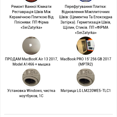
Ремонт Ванної Кімнати
Перефугування Плитки:
Реставрація Швів Між
Відновлення Міжплиточних
Керамічною Плиткою Від
Швів: (Цементна Та Епоксидна
Плісняви: ПП Фірма
Затірка). Герметизація Швів,
«SerZatyrka»
Щілин, Стиків. ПП «ФІРМА
«SerZatyrka»
ПРОДАМ MacBooK Air 13 2017,
MacBook PRO 15' 256 GB 2017
Model A1466 + мышка
(MPTR2)
Установка Windows, чистка
Матрица LG LM220WE5-TLC1
ноутбуков, 1С