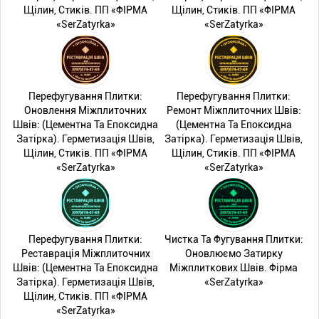
Щілин, Стиків. ПП «ФІРМА
Щілин, Стиків. ПП «ФІРМА
«SerZatyrka»
«SerZatyrka»
Перефугування Плитки:
Перефугування Плитки:
Оновлення Міжплиточних
Ремонт Міжплиточних Швів:
Швів: (Цементна Та Епоксидна
(Цементна Та Епоксидна
Затірка). Герметизація Швів,
Затірка). Герметизація Швів,
Щілин, Стиків. ПП «ФІРМА
Щілин, Стиків. ПП «ФІРМА
«SerZatyrka»
«SerZatyrka»
Перефугування Плитки:
Чистка Та Фугування Плитки:
Реставрація Міжплиточних
Оновлюємо Затирку
Швів: (Цементна Та Епоксидна
Міжплиткових Швів. Фірма
Затірка). Герметизація Швів,
«SerZatyrka»
Щілин, Стиків. ПП «ФІРМА
«SerZatyrka»