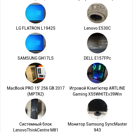
LG FLATRON L1942S
Lenovo E530C
SAMSUNG GH17LS
DELL E157FPc
MacBook PRO 15' 256 GB 2017
Игровой Комп'ютер ARTLINE
(MPTR2)
Gaming X55WHITEv39Win
Системный блок
Монитор Samsung SyncMaster
LenovoThinkCentre M81
943