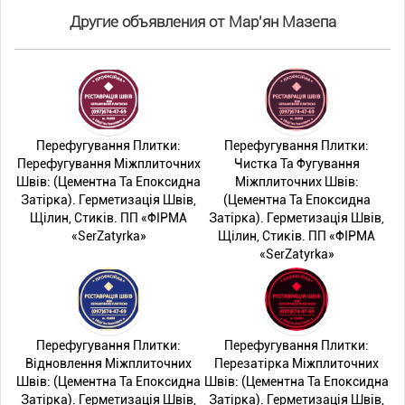
Другие объявления от Мар'ян Мазепа
Перефугування Плитки:
Перефугування Плитки:
Перефугування Міжплиточних
Чистка Та Фугування
Швів: (Цементна Та Епоксидна
Міжплиточних Швів:
Затірка). Герметизація Швів,
(Цементна Та Епоксидна
Щілин, Стиків. ПП «ФІРМА
Затірка). Герметизація Швів,
«SerZatyrka»
Щілин, Стиків. ПП «ФІРМА
«SerZatyrka»
Перефугування Плитки:
Перефугування Плитки:
Відновлення Міжплиточних
Перезатірка Міжплиточних
Швів: (Цементна Та Епоксидна
Швів: (Цементна Та Епоксидна
Затірка). Герметизація Швів,
Затірка). Герметизація Швів,