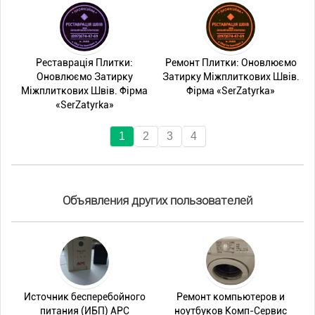
Реставрація Плитки:
Ремонт Плитки: Оновлюємо
Оновлюємо Затирку
Затирку Міжплиткових Швів.
Міжплиткових Швів. Фірма
Фірма «SerZatyrka»
«SerZatyrka»
1
2
3
4
Объявления других пользователей
Источник бесперебойного
Ремонт компьютеров и
питания (ИБП) APC
ноутбуков Комп-Сервис