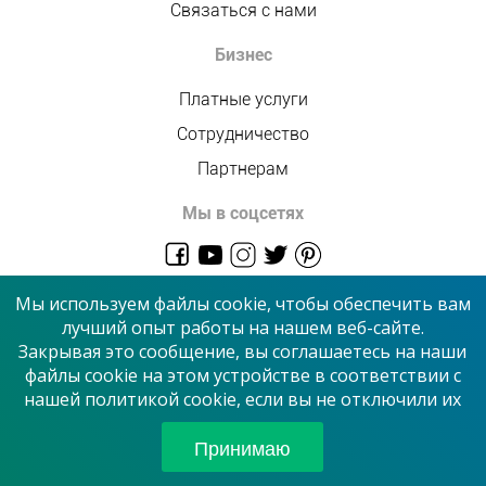
Связаться с нами
Бизнес
Платные услуги
Сотрудничество
Партнерам
Мы в соцсетях
admin@allmaster.com.ua
Мы используем файлы cookie, чтобы обеспечить вам
лучший опыт работы на нашем веб-сайте.
Закрывая это сообщение, вы соглашаетесь на наши
© 2026 “Сервисный центр”
файлы cookie на этом устройстве в соответствии с
нашей политикой cookie, если вы не отключили их
Принимаем к оплате
Принимаю