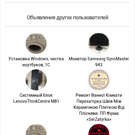
Объявления других пользователей
Установка Windows, чистка
Монитор Samsung SyncMaster
ноутбуков, 1С
943
Системный блок
Ремонт Ванної Кімнати
LenovoThinkCentre M81
Перезатірка Швів Між
Керамічною Плиткою Від
Плісняви: ПП Фірма
«SerZatyrka»