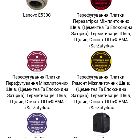
Lenovo E530C
Перефугування Плитки:
Перезатірка Міжплиточних
Швів: (Цементна Та Епоксидна
Затірка). Герметизація Швів,
Щілин, Стиків. ПП «ФІРМА
«SerZatyrka»
Перефугування Плитки:
Перефугування Плитки:
Перефугування Міжплиточних
Ремонт Міжплиточних Швів:
Швів: (Цементна Та Епоксидна
(Цементна Та Епоксидна
Затірка). Герметизація Швів,
Затірка). Герметизація Швів,
Щілин, Стиків. ПП «ФІРМА
Щілин, Стиків. ПП «ФІРМА
«SerZatyrka»
«SerZatyrka»