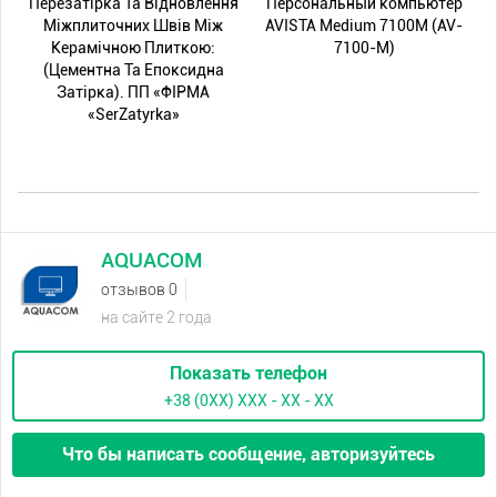
Перезатірка Та Відновлення
Персональный компьютер
Міжплиточних Швів Між
AVISTA Medium 7100M (AV-
Керамічною Плиткою:
7100-M)
(Цементна Та Епоксидна
Затірка). ПП «ФІРМА
«SerZatyrka»
AQUACOM
отзывов 0
на сайте 2 года
Показать телефон
+38 (0XX) ХХХ - ХХ - ХХ
Что бы написать сообщение, авторизуйтесь