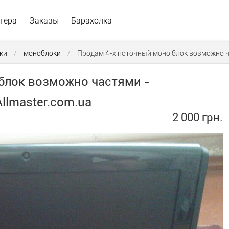
тера
Заказы
Барахолка
ки
/
моноблоки
/
Продам 4-х поточный моно блок возможно 
блок возможно частями -
llmaster.com.ua
2 000 грн.