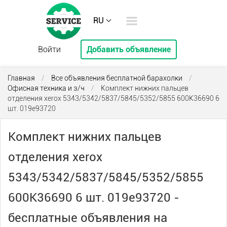
RU
Войти
Добавить объявление
Главная
/
Все объявления бесплатной барахолки
/
Офисная техника и з/ч
/
Комплект нижних пальцев
отделения xerox 5343/5342/5837/5845/5352/5855 600K36690 6
шт. 019е93720
Комплект нижних пальцев
отделения xerox
5343/5342/5837/5845/5352/5855
600K36690 6 шт. 019е93720 -
бесплатные объявления на