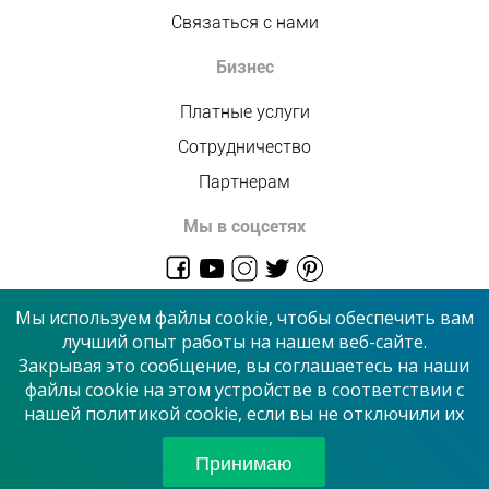
Связаться с нами
Бизнес
Платные услуги
Сотрудничество
Партнерам
Мы в соцсетях
admin@allmaster.com.ua
Мы используем файлы cookie, чтобы обеспечить вам
лучший опыт работы на нашем веб-сайте.
Закрывая это сообщение, вы соглашаетесь на наши
© 2026 “Сервисный центр”
файлы cookie на этом устройстве в соответствии с
нашей политикой cookie, если вы не отключили их
Принимаем к оплате
Принимаю