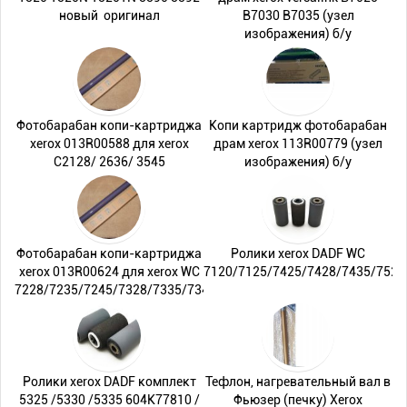
новый оригинал
B7030 B7035 (узел
изображения) б/у
Фотобарабан копи-картриджа
Копи картридж фотобарабан
xerox 013R00588 для xerox
драм xerox 113R00779 (узел
C2128/ 2636/ 3545
изображения) б/у
Фотобарабан копи-картриджа
Ролики xerox DADF WC
xerox 013R00624 для xerox WC
7120/7125/7425/7428/7435/7525
7228/7235/7245/7328/7335/7345
Ролики xerox DADF комплект
Тефлон, нагревательный вал в
5325 /5330 /5335 604K77810 /
Фьюзер (печку) Xerox