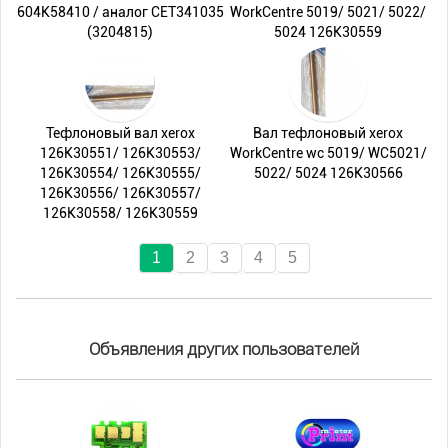
604K58410 / аналог CET341035
WorkCentre 5019/ 5021/ 5022/
(3204815)
5024 126K30559
Тефлоновый вал xerox
Вал тефлоновый xerox
126K30551/ 126K30553/
WorkCentre wc 5019/ WC5021/
126K30554/ 126K30555/
5022/ 5024 126K30566
126K30556/ 126K30557/
126K30558/ 126K30559
1
2
3
4
5
Объявления других пользователей