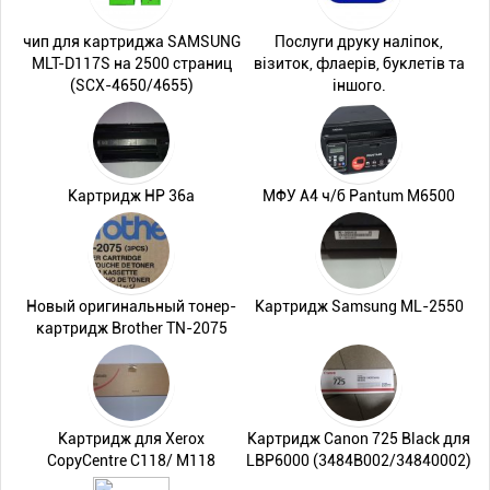
чип для картриджа SAMSUNG
Послуги друку наліпок,
MLT-D117S на 2500 страниц
візиток, флаерів, буклетів та
(SCX-4650/4655)
іншого.
Картридж HP 36a
МФУ A4 ч/б Pantum M6500
Новый оригинальный тонер-
Картридж Samsung ML-2550
картридж Brother TN-2075
Картридж для Xerox
Картридж Canon 725 Black для
CopyCentre C118/ M118
LBP6000 (3484B002/34840002)