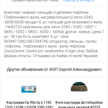
Украина Киевская обл. Киев
Показать на карте
Комплект нижних пальцев отделения тефлона
(Тефлонового вала, нагревательного) xerox 5343
600K36690 входит 6 шт.пальцев для резинового вала
19е93720 оригиналы для xerox 5343 / 5342 / 5837 /
5845 / 5352 / 5855 / 6030 / 6050и других. новые, Цена 1
шт. 90 грн Есть комплект 6 шт. viber
0634411090,0961544746 сепаратор ,пвльцы , палец
,тефлона , тефлонового вала , вала тефлона
,DocuCentre ,Centre pro ,workcentre, Finger strip Любая
форма оплаты. Отправка из Киева по всей Украине.
Другие объявления от ФОП Сергей Александрович
Картриджи hp 49а hp lj 1160
Копи картридж фотобарабан
1320 1320N 1320TN 3390 3392
драм xerox versalink B7025