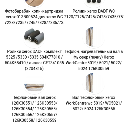
Фотобарабан копи-картриджа
Ролики xerox DADF WC
xerox 013R00624 для xerox WC
7120/7125/7425/7428/7435/7525
7228/7235/7245/7328/7335/7345
Ролики xerox DADF комплект
Тефлон, нагревательный вал в
5325 /5330 /5335 604K77810 /
Фьюзер (печку) Xerox
604K58410 / аналог CET341035
WorkCentre 5019/ 5021/ 5022/
(3204815)
5024 126K30559
Тефлоновый вал xerox
Вал тефлоновый xerox
126K30551/ 126K30553/
WorkCentre wc 5019/ WC5021/
126K30554/ 126K30555/
5022/ 5024 126K30566
126K30556/ 126K30557/
126K30558/ 126K30559