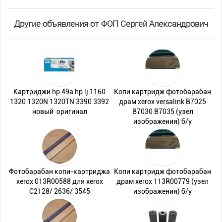
Другие объявления от ФОП Сергей Александрович
Картриджи hp 49а hp lj 1160
Копи картридж фотобарабан
1320 1320N 1320TN 3390 3392
драм xerox versalink B7025
новый оригинал
B7030 B7035 (узел
изображения) б/у
Фотобарабан копи-картриджа
Копи картридж фотобарабан
xerox 013R00588 для xerox
драм xerox 113R00779 (узел
C2128/ 2636/ 3545
изображения) б/у