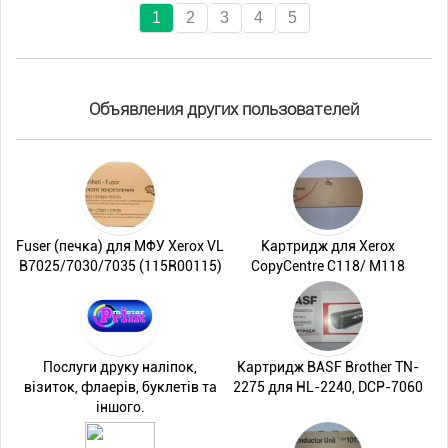
1
2
3
4
5
Объявления других пользователей
Fuser (печка) для МФУ Xerox VL
Картридж для Xerox
B7025/7030/7035 (115R00115)
CopyCentre C118/ M118
Послуги друку наліпок,
Картридж BASF Brother TN-
візиток, флаерів, буклетів та
2275 для HL-2240, DCP-7060
іншого.