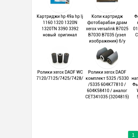
Картриджи hp 49а hp lj
Копи картридж
Ф
1160 1320 1320N
фотобарабан драм
1320TN 3390 3392
xerox versalink B7025
01
новый оригинал
B7030 B7035 (узел
C
изображения) б/у
Ролики xerox DADF WC
Ролики xerox DADF
7120/7125/7425/7428/7435/7525/7530/7535
комплект 5325 /5330
на
/5335 604K77810 /
Фь
604K58410 / аналог
CET341035 (3204815)
1