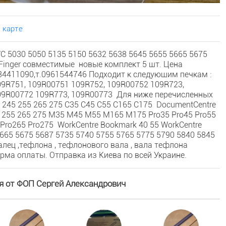
 карте
C 5030 5050 5135 5150 5632 5638 5645 5655 5665 5675
 Finger совместимые новые комплект 5 шт. Цена
0634411090,т.0961544746 Подходит к следующим печкам :
09R751, 109R00751 109R752, 109R00752 109R723,
09R00772 109R773, 109R00773 Для ниже перечисленных
8 245 255 265 275 C35 C45 C55 C165 C175 DocumentCentre
45 255 265 275 M35 M45 M55 M165 M175 Pro35 Pro45 Pro55
 Pro265 Pro275 WorkCentre Bookmark 40 55 WorkCentre
665 5675 5687 5735 5740 5755 5765 5775 5790 5840 5845
алец ,тефлона , тефлонового вала , вала тефлона
форма оплаты. Отправка из Киева по всей Украине.
я от ФОП Сергей Александрович