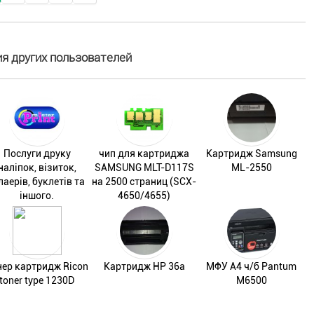
я других пользователей
Послуги друку
чип для картриджа
Картридж Samsung
наліпок, візиток,
SAMSUNG MLT-D117S
ML-2550
аерів, буклетів та
на 2500 страниц (SCX-
іншого.
4650/4655)
нер картридж Ricon
Картридж HP 36a
МФУ A4 ч/б Pantum
toner type 1230D
M6500