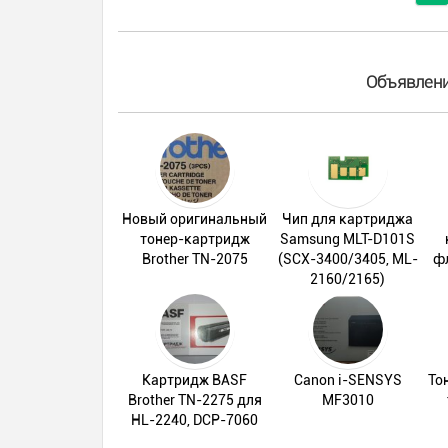
Объявлени
Новый оригинальный
Чип для картриджа
тонер-картридж
Samsung MLT-D101S
Brother TN-2075
(SCX-3400/3405, ML-
фл
2160/2165)
Картридж BASF
Canon i-SENSYS
То
Brother TN-2275 для
MF3010
HL-2240, DCP-7060