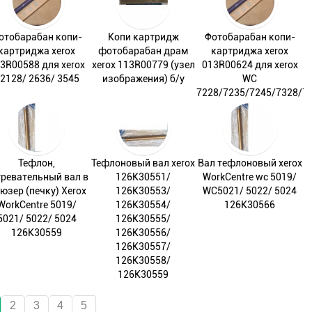
отобарабан копи-
Копи картридж
Фотобарабан копи-
картриджа xerox
фотобарабан драм
картриджа xerox
3R00588 для xerox
xerox 113R00779 (узел
013R00624 для xerox
2128/ 2636/ 3545
изображения) б/у
WC
7228/7235/7245/7328/7
Тефлон,
Тефлоновый вал xerox
Вал тефлоновый xerox
гревательный вал в
126K30551/
WorkCentre wc 5019/
юзер (печку) Xerox
126K30553/
WC5021/ 5022/ 5024
WorkCentre 5019/
126K30554/
126K30566
5021/ 5022/ 5024
126K30555/
126K30559
126K30556/
126K30557/
126K30558/
126K30559
2
3
4
5