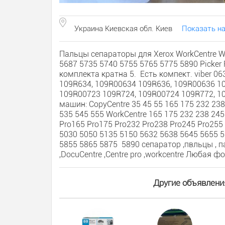
Украина Киевская обл. Киев
Показать на
Пальцы сепараторы для Xerox WorkCentre W
5687 5735 5740 5755 5765 5775 5890 Picker
комплекта кратна 5. Есть компект. viber 
109R634, 109R00634 109R636, 109R00636 1
109R00723 109R724, 109R00724 109R772, 1
машин: CopyCentre 35 45 55 165 175 232 23
535 545 555 WorkCentre 165 175 232 238 2
Pro165 Pro175 Pro232 Pro238 Pro245 Pro255
5030 5050 5135 5150 5632 5638 5645 5655 5
5855 5865 5875 5890 сепаратор ,пвльцы , п
,DocuCentre ,Centre pro ,workcentre Любая 
Другие объявлени