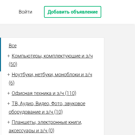
Войти
Добавить объявление
Все
+
Компьютеры, комплектующие и з/ч
(50)
+
Ноутбуки, нетбуки, моноблоки и з/ч
(6)
+
Офисная техника и з/ч (110)
+
ТВ, Аудио, Видео, Фото, звуковое
оборудование и з/ч (10)
+
Планшеты, электронные книги,
аксессуары и з/ч (0)