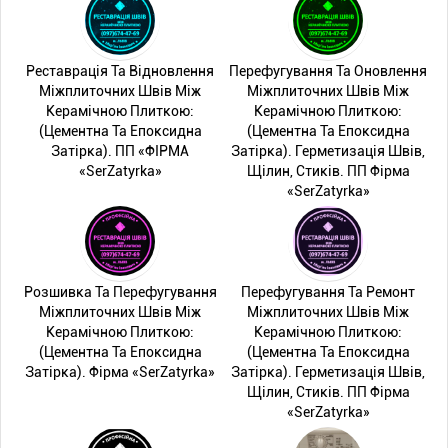
Реставрація Та Відновлення
Перефугування Та Оновлення
Міжплиточних Швів Між
Міжплиточних Швів Між
Керамічною Плиткою:
Керамічною Плиткою:
(Цементна Та Епоксидна
(Цементна Та Епоксидна
Затірка). ПП «ФІРМА
Затірка). Герметизація Швів,
«SerZatyrka»
Щілин, Стиків. ПП Фірма
«SerZatyrka»
Розшивка Та Перефугування
Перефугування Та Ремонт
Міжплиточних Швів Між
Міжплиточних Швів Між
Керамічною Плиткою:
Керамічною Плиткою:
(Цементна Та Епоксидна
(Цементна Та Епоксидна
Затірка). Фірма «SerZatyrka»
Затірка). Герметизація Швів,
Щілин, Стиків. ПП Фірма
«SerZatyrka»