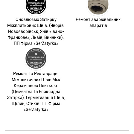
Оновлюємо Затирку
Ремонт зварювальних
Міжплиткових Швів: (Яворів,
апаратів
Новояворівськ, Янів «Івано-
Франкове», Львів, Винники).
ПП Фірма «SerZatyrka»
Ремонт Та Реставрація
Міжплиточних Швів Між
Керамічною Плиткою:
(Цементна Та Епоксидна
Затірка). Герметизація Швів,
Щілин, Стиків. ПП Фірма
«SerZatyrka»