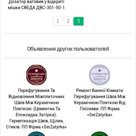
Дозатор ваговий у відкриті
мішки СВЕДА ДВС-301-50-1
1
2
3
Объявления других пользователей
Перефугування Тв
Ремонт Ванної Кімнати
Відновлення Міжплиточних
Перефугування Швів Між
Швів Між Керамічною
Керамічною Плиткою Від
Плиткою: (Цементна Та
Плісняви: ПП Фірма
Епоксидна Затірка).
«SerZatyrka»
Герметизація Швів, Щілин,
Стиків. ПП Фірма «SerZatyrka»