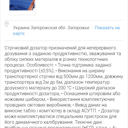
Украина Запорожская обл. Запорожье
Показать на
карте
Стрічковий дозатор призначений для неперервного
дозування з заданою продуктивністю, зважування та
обліку сипких матеріалів в різних технологічних
процесах. Особливості: • Точна підтримка заданої
продуктивності (±0,5%); • Виконання на ширину
транспортерної стрічки від 500мм до 1200мм, довжину
транспортера від 2м до 6м, діапазон температур
дозуємого матеріалу до 200 °С • Широкий діапазон
продуктивності дозатора; • Оснащення штировим або
ножовим шибером; • Використання комплектуючих
провідних світових виробників; • Вивід даних на
виносне табло і комп’ютер в складі АСУТП. • Дозатор
може комплектуватися спеціальним пристроєм для
його динамічного калібрування. Технічні дані:
Найбільша границя продуктивності (НГП), т/год. - 4-