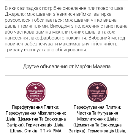
В яких випадках потрібне оновлення плиткового шва:
Джерело: між швами зʼявилися виїмки; затирка
розсохлося і обсипається; між швами чітко видна
цвіль і темні плями. Виходом з положення стане повна
або часткова заміна міжплиточних швів, а також
нанесення лакофарбового покриття. Вибраний метод
повинен забезпечувати максимальну гігієнічність,
тривалу експлуатацію облицювання.
Другие объявления от Мар'ян Мазепа
Перефугування Плитки:
Перефугування Плитки:
Перефугування Міжплиточних
Чистка Та Фугування
Швів: (Цементна Та Епоксидна
Міжплиточних Швів:
Затірка). Герметизація Швів,
(Цементна Та Епоксидна
Щілин, Стиків. ПП «ФІРМА
Затірка). Герметизація Швів,