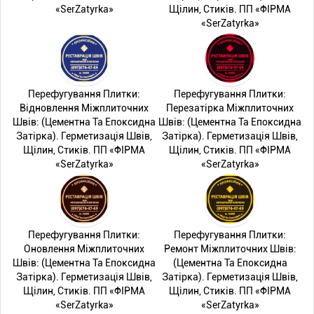
«SerZatyrka»
Щілин, Стиків. ПП «ФІРМА
«SerZatyrka»
Перефугування Плитки:
Перефугування Плитки:
Відновлення Міжплиточних
Перезатірка Міжплиточних
Швів: (Цементна Та Епоксидна
Швів: (Цементна Та Епоксидна
Затірка). Герметизація Швів,
Затірка). Герметизація Швів,
Щілин, Стиків. ПП «ФІРМА
Щілин, Стиків. ПП «ФІРМА
«SerZatyrka»
«SerZatyrka»
Перефугування Плитки:
Перефугування Плитки:
Оновлення Міжплиточних
Ремонт Міжплиточних Швів:
Швів: (Цементна Та Епоксидна
(Цементна Та Епоксидна
Затірка). Герметизація Швів,
Затірка). Герметизація Швів,
Щілин, Стиків. ПП «ФІРМА
Щілин, Стиків. ПП «ФІРМА
«SerZatyrka»
«SerZatyrka»