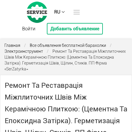
RU
Войти
Добавить объявление
Главная
/
Все объявления бесплатной барахолки
/
Электроинструмент
/
Ремонт Та Реставрація Міжплиточних
Швів Між Керамічною Плиткою: (Цементна Та Епоксидна
Затірка). Герметизація Швів, Щілин, Стиків. ПП Фірма
«SerZatyrka»
Ремонт Та Реставрація
Міжплиточних Швів Між
Керамічною Плиткою: (Цементна Та
Епоксидна Затірка). Герметизація