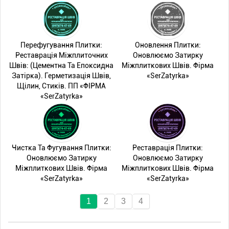
Перефугування Плитки:
Оновлення Плитки:
Реставрація Міжплиточних
Оновлюємо Затирку
Швів: (Цементна Та Епоксидна
Міжплиткових Швів. Фірма
Затірка). Герметизація Швів,
«SerZatyrka»
Щілин, Стиків. ПП «ФІРМА
«SerZatyrka»
Чистка Та Фугування Плитки:
Реставрація Плитки:
Оновлюємо Затирку
Оновлюємо Затирку
Міжплиткових Швів. Фірма
Міжплиткових Швів. Фірма
«SerZatyrka»
«SerZatyrka»
1
2
3
4