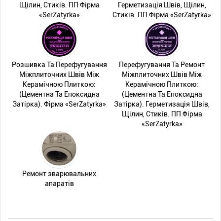
Щілин, Стиків. ПП Фірма
Герметизація Швів, Щілин,
«SerZatyrka»
Стиків. ПП Фірма «SerZatyrka»
Розшивка Та Перефугування
Перефугування Та Ремонт
Міжплиточних Швів Між
Міжплиточних Швів Між
Керамічною Плиткою:
Керамічною Плиткою:
(Цементна Та Епоксидна
(Цементна Та Епоксидна
Затірка). Фірма «SerZatyrka»
Затірка). Герметизація Швів,
Щілин, Стиків. ПП Фірма
«SerZatyrka»
Ремонт зварювальних
апаратів