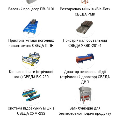
Ваговий процесор ПВ-310i
Розтарювач мішків «Біг-Бег»
СВЕДА РМК
Пристрій імітації погонних
Пристрій калібрувальний
навантажень СВЕДА ПІПН
СВЕДА УКВК-201-1
Конвеєрні ваги (стрічкові
Дозатор неперервної дії
ваги) СВЕДА ВК-230
(стрічковий дозатор) СВЕДА
ДВЛ
Система підрахунку мішків
Ваги бункерні для
СВЕДА СУМ-232
безперервної подачі продукту