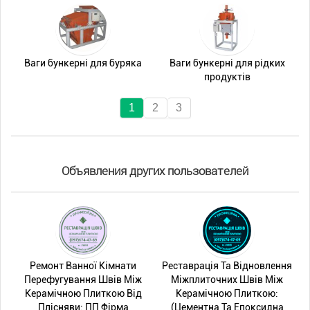
Ваги бункерні для буряка
Ваги бункерні для рідких
продуктів
1
2
3
Объявления других пользователей
Ремонт Ванної Кімнати
Реставрація Та Відновлення
Перефугування Швів Між
Міжплиточних Швів Між
Керамічною Плиткою Від
Керамічною Плиткою:
Плісняви: ПП Фірма
(Цементна Та Епоксидна