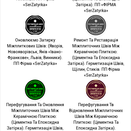
«SerZatyrka»
Затірка). ПП «ФІРМА
«SerZatyrka»
Оновлюємо Затирку
Ремонт Та Реставрація
Міжплиткових Швів: (Яворів,
Міжплиточних Швів Між
Новояворівськ, Янів «Івано-
Керамічною Плиткою:
Франкове», Львів, Винники).
(Цементна Та Епоксидна
ПП Фірма «SerZatyrka»
Затірка). Герметизація Швів,
Щілин, Стиків. ПП Фірма
«SerZatyrka»
Перефугування Та Оновлення
Перефугування Тв
Міжплиточних Швів Між
Відновлення Міжплиточних
Керамічною Плиткою:
Швів Між Керамічною
(Цементна Та Епоксидна
Плиткою: (Цементна Та
Затірка). Герметизація Швів,
Епоксидна Затірка).