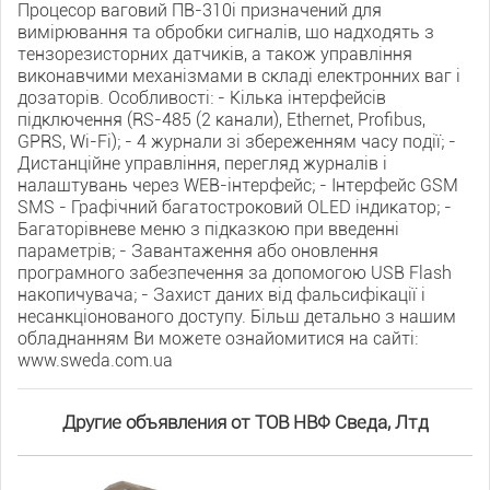
Процесор ваговий ПВ-310і призначений для
вимірювання та обробки сигналів, що надходять з
тензорезисторних датчиків, а також управління
виконавчими механізмами в складі електронних ваг і
дозаторів. Особливості: - Кілька інтерфейсів
підключення (RS-485 (2 канали), Ethernet, Profibus,
GPRS, Wi-Fi); - 4 журнали зі збереженням часу події; -
Дистанційне управління, перегляд журналів і
налаштувань через WEB-інтерфейс; - Інтерфейс GSM
SMS - Графічний багатостроковий ОLED індикатор; -
Багаторівневе меню з підказкою при введенні
параметрів; - Завантаження або оновлення
програмного забезпечення за допомогою USB Flash
накопичувача; - Захист даних від фальсифікації і
несанкціонованого доступу. Більш детально з нашим
обладнанням Ви можете ознайомитися на сайті:
www.sweda.com.ua
Другие объявления от ТОВ НВФ Сведа, Лтд