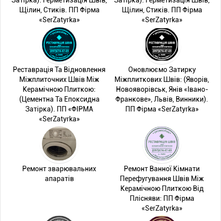
Затірка). Герметизація Швів,
Затірка). Герметизація Швів,
Щілин, Стиків. ПП Фірма
Щілин, Стиків. ПП Фірма
«SerZatyrka»
«SerZatyrka»
Реставрація Та Відновлення
Оновлюємо Затирку
Міжплиточних Швів Між
Міжплиткових Швів: (Яворів,
Керамічною Плиткою:
Новояворівськ, Янів «Івано-
(Цементна Та Епоксидна
Франкове», Львів, Винники).
Затірка). ПП «ФІРМА
ПП Фірма «SerZatyrka»
«SerZatyrka»
Ремонт зварювальних
Ремонт Ванної Кімнати
апаратів
Перефугування Швів Між
Керамічною Плиткою Від
Плісняви: ПП Фірма
«SerZatyrka»