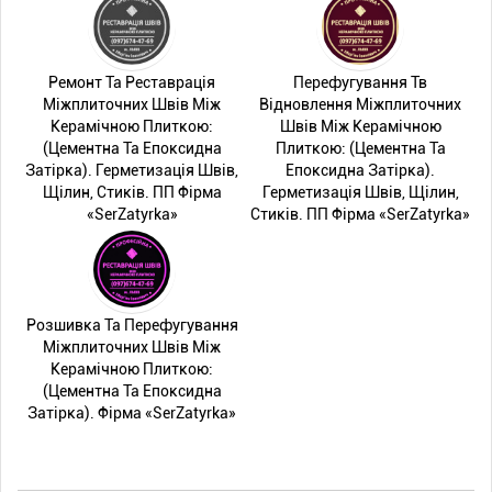
Ремонт Та Реставрація
Перефугування Тв
Міжплиточних Швів Між
Відновлення Міжплиточних
Керамічною Плиткою:
Швів Між Керамічною
(Цементна Та Епоксидна
Плиткою: (Цементна Та
Затірка). Герметизація Швів,
Епоксидна Затірка).
Щілин, Стиків. ПП Фірма
Герметизація Швів, Щілин,
«SerZatyrka»
Стиків. ПП Фірма «SerZatyrka»
Розшивка Та Перефугування
Міжплиточних Швів Між
Керамічною Плиткою:
(Цементна Та Епоксидна
Затірка). Фірма «SerZatyrka»