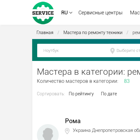
RU
Сервисные центры
Мас
Главная
/
Мастера по ремонту техники
/
рем
Мастера в категории: р
Количество мастеров в категории:
83
Сортировать:
По рейтингу
По дате
Рома
Украина Днепропетровская об