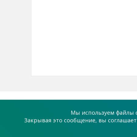
О проекте
Помощь
Мы используем файлы c
Как это работает?
Поддержка
Закрывая это сообщение, вы соглашаете
Статьи
Связаться с на