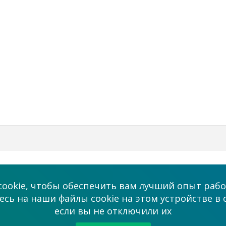
Бизнес
Мы в соцсетях
ookie, чтобы обеспечить вам лучший опыт рабо
Платные услуги
сь на наши файлы cookie на этом устройстве в 
admin@allmaster
если вы не отключили их
ми
Сотрудничество