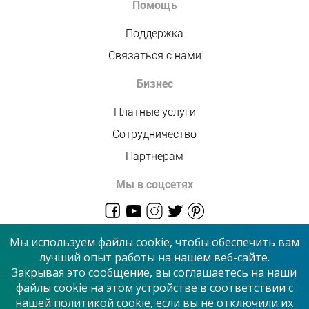
Помощь
Поддержка
Связаться с нами
Бизнес
Платные услуги
Сотрудничество
Партнерам
Мы в соцсетях
admin@allmaster.com.ua
Мы используем файлы cookie, чтобы обеспечить вам
лучший опыт работы на нашем веб-сайте.
Закрывая это сообщение, вы соглашаетесь на наши
© 2026 “Сервисный центр”
файлы cookie на этом устройстве в соответствии с
нашей политикой cookie, если вы не отключили их
Принимаем к оплате