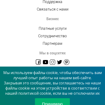
Поддержка
Связаться с нами
Бизнес
Платные услуги
Сотрудничество
Партнерам
Мы в соцсетях
admin@allmaster.com.ua
Мы используем файлы cookie, чтобы обеспечить вам
лучший опыт работы на нашем веб-сайте.
Закрывая это сообщение, вы соглашаетесь на наши
© 2026 “Сервисный центр”
файлы cookie на этом устройстве в соответствии с
нашей политикой cookie, если вы не отключили их
Принимаем к оплате
Принимаю