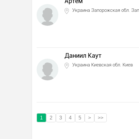
Артём
Украина Запорожская обл. За
Даниил Каут
Украина Киевская обл. Киев
1
2
3
4
5
>
>>