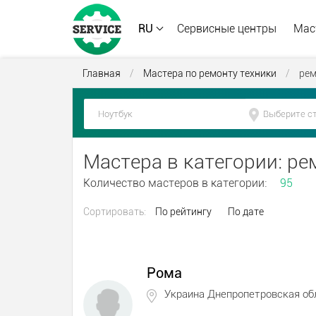
RU
Сервисные центры
Мас
Главная
/
Мастера по ремонту техники
/
рем
Мастера в категории: р
Количество мастеров в категории:
95
Сортировать:
По рейтингу
По дате
Рома
Украина Днепропетровская об