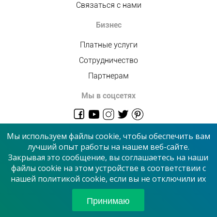
Связаться с нами
Бизнес
Платные услуги
Сотрудничество
Партнерам
Мы в соцсетях
admin@allmaster.com.ua
Мы используем файлы cookie, чтобы обеспечить вам
лучший опыт работы на нашем веб-сайте.
Закрывая это сообщение, вы соглашаетесь на наши
© 2026 “Сервисный центр”
файлы cookie на этом устройстве в соответствии с
нашей политикой cookie, если вы не отключили их
Принимаем к оплате
Принимаю