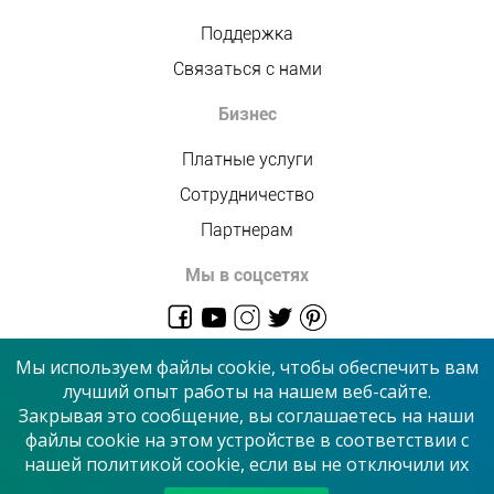
Поддержка
Связаться с нами
Бизнес
Платные услуги
Сотрудничество
Партнерам
Мы в соцсетях
admin@allmaster.com.ua
Мы используем файлы cookie, чтобы обеспечить вам
лучший опыт работы на нашем веб-сайте.
Закрывая это сообщение, вы соглашаетесь на наши
© 2026 “Сервисный центр”
файлы cookie на этом устройстве в соответствии с
нашей политикой cookie, если вы не отключили их
Принимаем к оплате