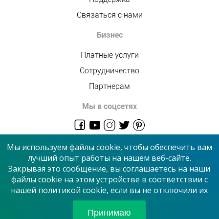
Связаться с нами
Бизнес
Платные услуги
Сотрудничество
Партнерам
Мы в соцсетях
admin@allmaster.com.ua
Мы используем файлы cookie, чтобы обеспечить вам
лучший опыт работы на нашем веб-сайте.
Закрывая это сообщение, вы соглашаетесь на наши
© 2026 “Сервисный центр”
файлы cookie на этом устройстве в соответствии с
нашей политикой cookie, если вы не отключили их
Принимаем к оплате
Принимаю