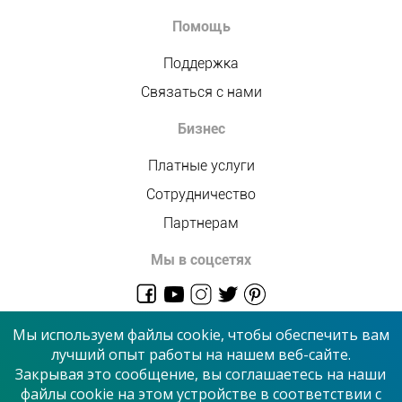
Помощь
Поддержка
Связаться с нами
Бизнес
Платные услуги
Сотрудничество
Партнерам
Мы в соцсетях
admin@allmaster.com.ua
Мы используем файлы cookie, чтобы обеспечить вам
лучший опыт работы на нашем веб-сайте.
Закрывая это сообщение, вы соглашаетесь на наши
© 2026 “Сервисный центр”
файлы cookie на этом устройстве в соответствии с