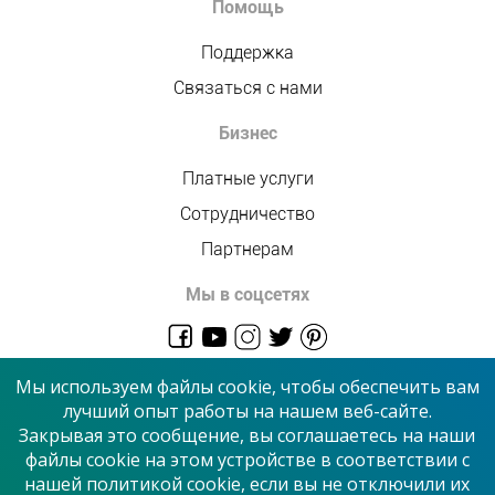
Помощь
Поддержка
Связаться с нами
Бизнес
Платные услуги
Сотрудничество
Партнерам
Мы в соцсетях
admin@allmaster.com.ua
Мы используем файлы cookie, чтобы обеспечить вам
лучший опыт работы на нашем веб-сайте.
Закрывая это сообщение, вы соглашаетесь на наши
© 2026 “Сервисный центр”
файлы cookie на этом устройстве в соответствии с
нашей политикой cookie, если вы не отключили их
Принимаем к оплате