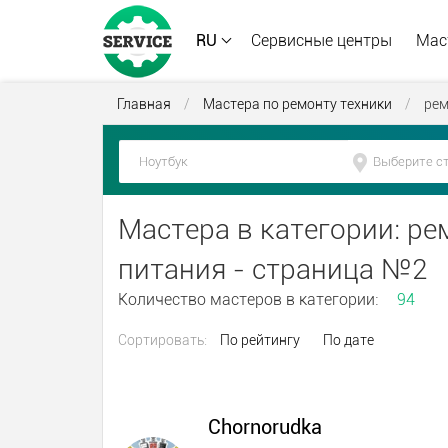
RU
Сервисные центры
Мас
Главная
/
Мастера по ремонту техники
/
рем
Мастера в категории: р
питания - страница №2
Количество мастеров в категории:
94
Сортировать:
По рейтингу
По дате
Chornorudka