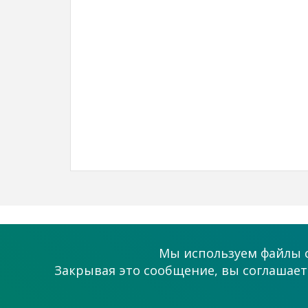
О проекте
Помощь
Мы используем файлы c
Как это работает?
Поддержка
Закрывая это сообщение, вы соглашаете
Статьи
Связаться с на