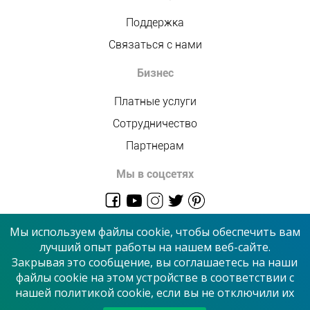
Поддержка
Связаться с нами
Бизнес
Платные услуги
Сотрудничество
Партнерам
Мы в соцсетях
admin@allmaster.com.ua
Мы используем файлы cookie, чтобы обеспечить вам
лучший опыт работы на нашем веб-сайте.
Закрывая это сообщение, вы соглашаетесь на наши
© 2026 “Сервисный центр”
файлы cookie на этом устройстве в соответствии с
нашей политикой cookie, если вы не отключили их
Принимаем к оплате