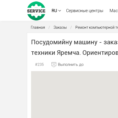
RU
Сервисные центры
Мас
Главная
/
Заказы
/
Ремонт компьютерной т
Посудомийну машину - зака
техники Яремча. Ориентиров
#235
Выполнить до