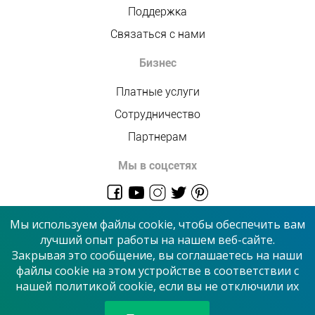
Поддержка
Связаться с нами
Бизнес
Платные услуги
Сотрудничество
Партнерам
Мы в соцсетях
admin@allmaster.com.ua
Мы используем файлы cookie, чтобы обеспечить вам
лучший опыт работы на нашем веб-сайте.
Закрывая это сообщение, вы соглашаетесь на наши
© 2026 “Сервисный центр”
файлы cookie на этом устройстве в соответствии с
нашей политикой cookie, если вы не отключили их
Принимаем к оплате