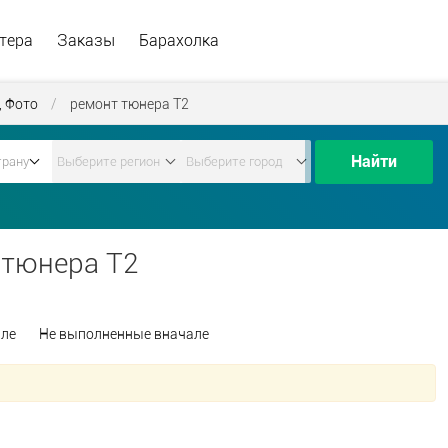
тера
Заказы
Барахолка
, Фото
/
ремонт тюнера Т2
Найти
 тюнера Т2
але
Не выполненные вначале